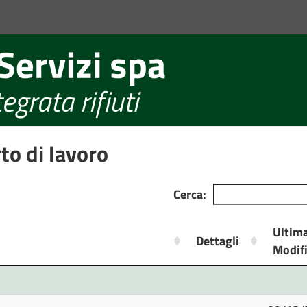
rto di lavoro
Cerca:
Ultim
Dettagli
Modif
Dettagli
Ultim
Modif