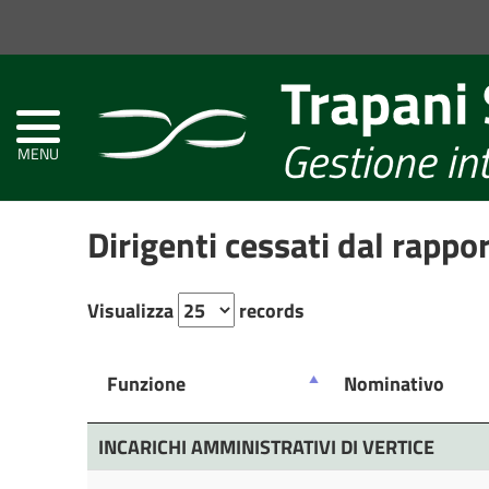
Home
Atti
Amministrativi
(L.R.
Siciliana
MENU
22/08)
Dirigenti cessati dal rappo
Società
Trasparente
Visualizza
records
Funzione
Nominativo
Funzione
Nominativo
INCARICHI AMMINISTRATIVI DI VERTICE