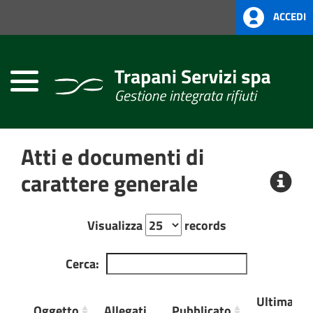
ACCEDI
Home
Atti
Amministrativi
(L.R.
Siciliana
22/08)
Atti e documenti di
Società
Trasparente
carattere generale
Visualizza
records
Cerca:
Ultima
Oggetto
Allegati
Pubblicato