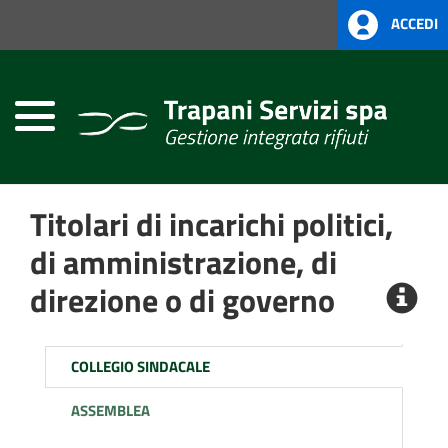
ACCEDI
Home
Atti
Amministrativi
(L.R.
Siciliana
22/08)
Titolari di incarichi politici,
Società
Trasparente
di amministrazione, di
direzione o di governo
COLLEGIO SINDACALE
ASSEMBLEA