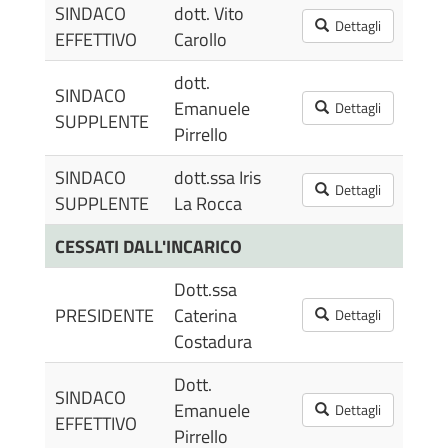
SINDACO
dott. Vito
12/
Dettagli
EFFETTIVO
Carollo
11:
dott.
SINDACO
12/
Emanuele
Dettagli
SUPPLENTE
12:
Pirrello
SINDACO
dott.ssa Iris
12/
Dettagli
SUPPLENTE
La Rocca
12:
CESSATI DALL'INCARICO
Dott.ssa
25/
PRESIDENTE
Caterina
Dettagli
12:
Costadura
Dott.
SINDACO
25/
Emanuele
Dettagli
EFFETTIVO
12:
Pirrello