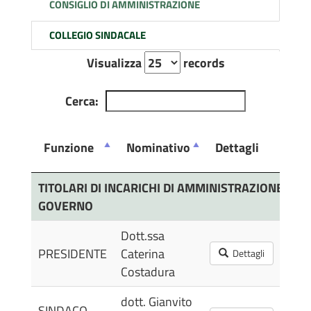
CONSIGLIO DI AMMINISTRAZIONE
COLLEGIO SINDACALE
Visualizza
records
Cerca:
Funzione
Nominativo
Dettagli
Pub
Funzione
Nominativo
Dettagli
Pub
TITOLARI DI INCARICHI DI AMMINISTRAZIONE, DI D
GOVERNO
Dott.ssa
12/
PRESIDENTE
Caterina
Dettagli
11:
Costadura
dott. Gianvito
SINDACO
12/