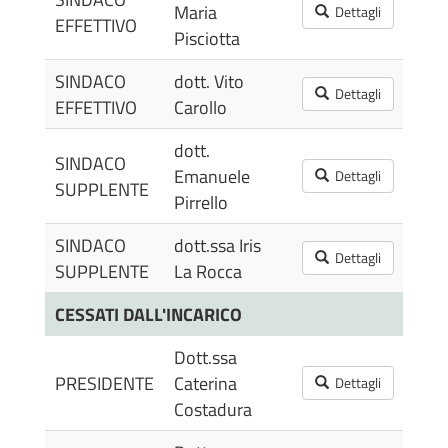
Maria
Dettagli
EFFETTIVO
11:
Pisciotta
SINDACO
dott. Vito
12/
Dettagli
EFFETTIVO
Carollo
11:
dott.
SINDACO
12/
Emanuele
Dettagli
SUPPLENTE
12:
Pirrello
SINDACO
dott.ssa Iris
12/
Dettagli
SUPPLENTE
La Rocca
12:
CESSATI DALL'INCARICO
Dott.ssa
25/
PRESIDENTE
Caterina
Dettagli
12:
Costadura