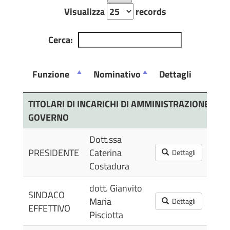
Visualizza
records
Cerca:
Funzione
Nominativo
Dettagli
Pub
Funzione
Nominativo
Dettagli
Pub
TITOLARI DI INCARICHI DI AMMINISTRAZIONE, DI D
GOVERNO
Dott.ssa
12/
PRESIDENTE
Caterina
Dettagli
11:
Costadura
dott. Gianvito
SINDACO
12/
Maria
Dettagli
EFFETTIVO
11:
Pisciotta