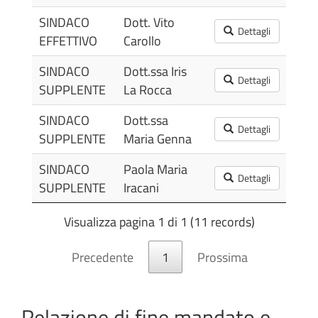
SINDACO
Dott. Vito
25/
Dettagli
EFFETTIVO
Carollo
12:
SINDACO
Dott.ssa Iris
16/
Dettagli
SUPPLENTE
La Rocca
16:
SINDACO
Dott.ssa
16/
Dettagli
SUPPLENTE
Maria Genna
16:
SINDACO
Paola Maria
24/
Dettagli
SUPPLENTE
Iracani
17:
Visualizza pagina 1 di 1 (11 records)
Precedente
1
Prossima
Relazione di fine mandato e