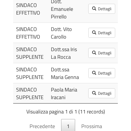
Dott.
SINDACO
25/
Emanuele
Dettagli
EFFETTIVO
12:
Pirrello
SINDACO
Dott. Vito
25/
Dettagli
EFFETTIVO
Carollo
12:
SINDACO
Dott.ssa Iris
16/
Dettagli
SUPPLENTE
La Rocca
16:
SINDACO
Dott.ssa
16/
Dettagli
SUPPLENTE
Maria Genna
16:
SINDACO
Paola Maria
24/
Dettagli
SUPPLENTE
Iracani
17:
Visualizza pagina 1 di 1 (11 records)
Precedente
1
Prossima