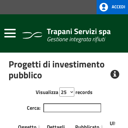
ACCEDI
Home
Atti
Amministrativi
(L.R.
Siciliana
22/08)
Progetti di investimento
Società
Trasparente
pubblico
Visualizza
records
Cerca:
Ultima
Oggetto
Dettagli
Pubblicato