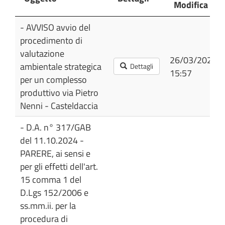
Modifica
Oggetto
Dettagli
Ultima
- AVVISO avvio del
Spese
Modifica
Consiglieri
procedimento di
L.R.
valutazione
Siciliana
26/03/2024
30/2000
ambientale strategica
Dettagli
15:57
per un complesso
produttivo via Pietro
Nenni - Casteldaccia
- D.A. n° 317/GAB
del 11.10.2024 -
PARERE, ai sensi e
per gli effetti dell'art.
15 comma 1 del
D.Lgs 152/2006 e
ss.mm.ii. per la
procedura di