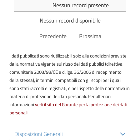
Oggetto
Dettagli
Pubblicato
Ultima
Nessun record presente
Modific
Spese
Nessun record disponibile
Consiglieri
L.R.
Siciliana
Precedente
Prossima
30/2000
I dati pubblicati sono riutilizzabili solo alle condizioni previste
dalla normativa vigente sul riuso dei dati pubblici (direttiva
comunitaria 2003/98/CE e d. lgs. 36/2006 di recepimento
della stessa), in termini compatibili con gli scopi per i quali
sono stati raccolti e registrati, e nel rispetto della normativa in
materia di protezione dei dati personali. Per ulteriori
informazioni
vedi il sito del Garante per la protezione dei dati
personali
.
Disposizioni Generali