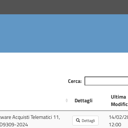
Cerca:
Ultima
Dettagli
Modific
Dettagli
Ultima
tware Acquisti Telematici 11,
14/02/2
Dettagli
Modific
° D9309-2024
12:00