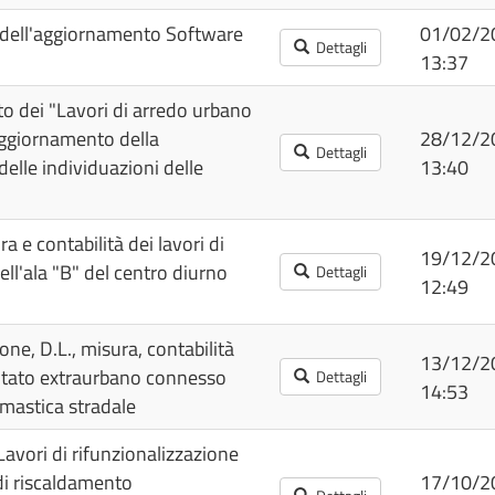
o dell'aggiornamento Software
01/02/2
Dettagli
13:37
to dei "Lavori di arredo urbano
aggiornamento della
28/12/2
Dettagli
elle individuazioni delle
13:40
a e contabilità dei lavori di
19/12/2
l'ala "B" del centro diurno
Dettagli
12:49
one, D.L., misura, contabilità
13/12/2
bitato extraurbano connesso
Dettagli
14:53
mastica stradale
Lavori di rifunzionalizzazione
di riscaldamento
17/10/2