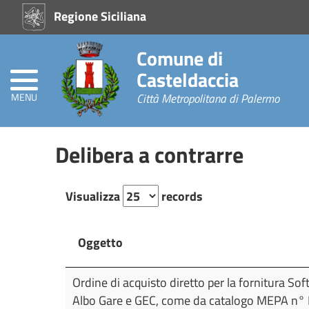
Regione Siciliana
Home
Comune di
Atti
Amministrativi
Casteldaccia
(L.R.
Siciliana
MENU
Città Metropolitana di Palermo
22/08)
Delibera a contrarre
Consigli
Comunali
Visualizza
records
Commissioni
Consiliari
L.R.
Siciliana
Oggetto
30/2000
Oggetto
Ordine di acquisto diretto per la fornitura Sof
Amministrazione
Albo Gare e GEC, come da catalogo MEPA n
Trasparente