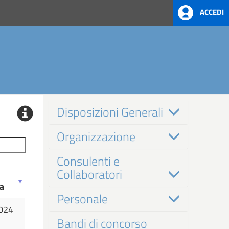
ACCEDI
Disposizioni Generali
Organizzazione
Consulenti e
Collaboratori
a
Personale
024
a
Bandi di concorso