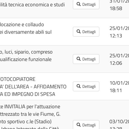
31/01/2
ilità tecnica economica e studi
Dettagli
18:58
locazione e collaudo
25/01/2
i diversamente abili sul
Dettagli
12:13
, luci, sipario, compreso
25/01/2
qualificazione funzionale
Dettagli
12:06
FOTOCOPIATORE
10/01/2
A' DELL'AREA - AFFIDAMENTO
Dettagli
18:11
TA ED IMPEGNO DI SPESA
e INVITALIA per l'attuazione
trezzato tra le vie Fiume, G.
o sportivo c.le (Stadio)
03/10/2
Dettagli
Urbano Integrato della Città
13:28