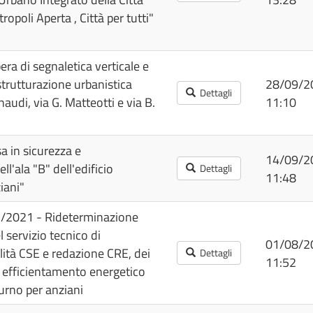
poli Aperta , Città per tutti"
era di segnaletica verticale e
trutturazione urbanistica
28/09/2
Dettagli
naudi, via G. Matteotti e via B.
11:10
a in sicurezza e
14/09/2
'ala "B" dell'edificio
Dettagli
11:48
iani"
7/2021 - Rideterminazione
l servizio tecnico di
01/08/2
lità CSE e redazione CRE, dei
Dettagli
11:52
 efficientamento energetico
iurno per anziani