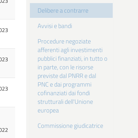
023
Delibere a contrarre
Avvisi e bandi
023
Procedure negoziate
afferenti agli investimenti
pubblici finanziati, in tutto o
023
in parte, con le risorse
previste dal PNRR e dal
PNC e dai programmi
023
cofinanziati dai fondi
strutturali dell'Unione
europea
Commissione giudicatrice
022