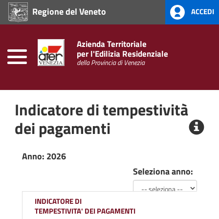
Regione del Veneto
ACCEDI
Home
Prevenzione
Azienda Territoriale
alla
per l'Edilizia Residenziale
Corruzione
della Provincia di Venezia
L.
190/2012
Indicatore di tempestività
Amministrazione
Trasparente
dei pagamenti
Anno: 2026
Seleziona anno:
INDICATORE DI
TEMPESTIVITA' DEI PAGAMENTI