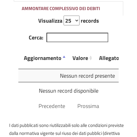
AMMONTARE COMPLESSIVO DEI DEBITI
Visualizza
records
Cerca:
Ul
Aggiornamento
Valore
Allegato
Mo
Aggiornamento
Valore
Allegato
Ul
Nessun record presente
Mo
Nessun record disponibile
Precedente
Prossima
I dati pubblicati sono riutilizzabili solo alle condizioni previste
dalla normativa vigente sul riuso dei dati pubblici (direttiva