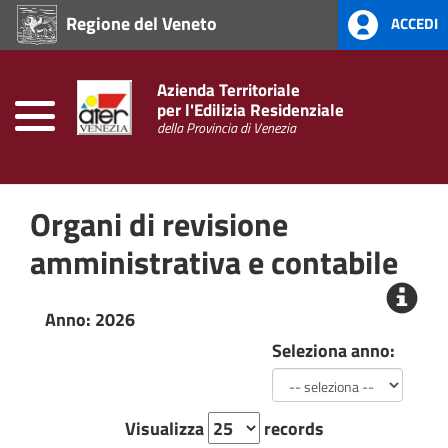
Regione del Veneto
ACCEDI
Home
Prevenzione
Azienda Territoriale
alla
per l'Edilizia Residenziale
Corruzione
della Provincia di Venezia
L.
190/2012
Organi di revisione
Amministrazione
Trasparente
amministrativa e contabile
Anno: 2026
Seleziona anno:
Visualizza
records