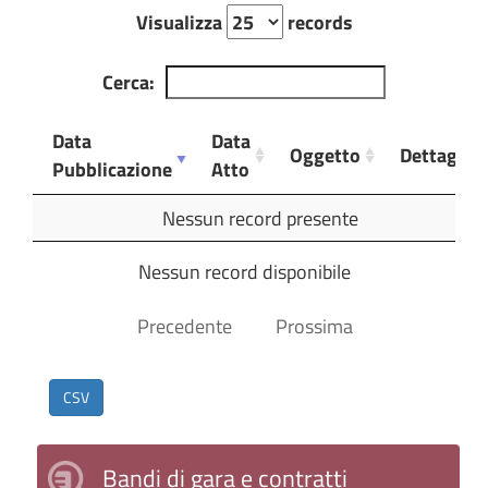
Visualizza
records
Cerca:
Data
Data
Oggetto
Dettagli
Pubblicazione
Atto
Data
Data
Oggetto
Dettagli
Nessun record presente
Pubblicazione
Atto
Nessun record disponibile
Precedente
Prossima
CSV
Bandi di gara e contratti