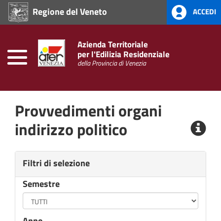
Regione del Veneto
ACCEDI
Home
Prevenzione
Azienda Territoriale
alla
per l'Edilizia Residenziale
Corruzione
della Provincia di Venezia
L.
190/2012
Provvedimenti organi
Amministrazione
Trasparente
indirizzo politico
Filtri di selezione
Semestre
Anno