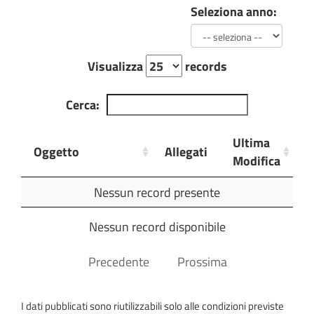
Seleziona anno:
Visualizza
records
Cerca:
Ultima
Oggetto
Allegati
Modifica
Oggetto
Allegati
Ultima
Nessun record presente
Modifica
Nessun record disponibile
Precedente
Prossima
I dati pubblicati sono riutilizzabili solo alle condizioni previste