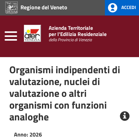
Regione del Veneto
ACCEDI
Home
Prevenzione
Azienda Territoriale
alla
per l'Edilizia Residenziale
Corruzione
della Provincia di Venezia
L.
190/2012
Organismi indipendenti di
Amministrazione
Trasparente
valutazione, nuclei di
valutazione o altri
organismi con funzioni
analoghe
Anno: 2026