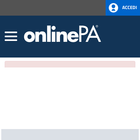
ACCEDI
×
Attenzione!
Modulo non attivo