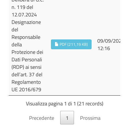
n. 119 del
12.07.2024
Designazione
del
Responsabile
09/09/2024
della
PDF (211,19 KB)
12:16
Protezione dei
Dati Personali
(RDP) ai sensi
dell’art. 37 del
Regolamento
UE 2016/679
Visualizza pagina 1 di 1 (21 records)
Precedente
1
Prossima