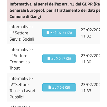
Oggetto
Allegato
Pubblicato
Informativa, ai sensi dell'ex art. 13 del GDPR (Reg
Generale Europeo), per il trattamento dei dati perso
Comune di Gangi
Informative -
23/02/2024
III°Settore
zip (107,31 KB)
11:32
Servizi Sociali
Informative -
II°Settore
23/02/2024
zip (40,47 KB)
Economico -
11:30
Tributi
Informative -
IV°Settore
23/02/2024
zip (40,6 KB)
Tecnico Lavori
11:33
Pubblici