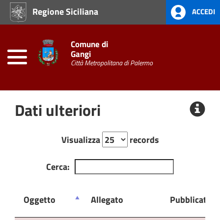
Regione Siciliana
ACCEDI
Home
Amministrazione
Comune di
Trasparente
Gangi
Città Metropolitana di Palermo
Moduli
Autocertificazione
Telematica
Dati ulteriori
Visualizza
records
Cerca:
Oggetto
Allegato
Pubblicato