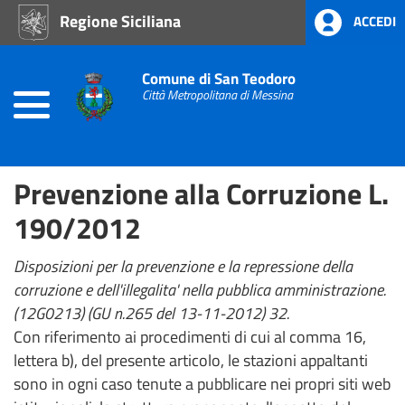
Regione Siciliana
ACCEDI
Home
Comune di San Teodoro
Prevenzione
alla
Città Metropolitana di Messina
Corruzione
L.
190/2012
Prevenzione alla Corruzione L.
190/2012
Disposizioni per la prevenzione e la repressione della
corruzione e dell'illegalita' nella pubblica amministrazione.
(12G0213) (GU n.265 del 13-11-2012) 32.
Con riferimento ai procedimenti di cui al comma 16,
lettera b), del presente articolo, le stazioni appaltanti
sono in ogni caso tenute a pubblicare nei propri siti web